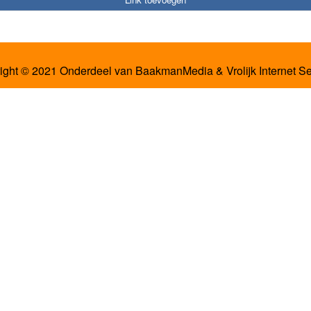
ight © 2021 Onderdeel van
BaakmanMedia
&
Vrolijk Internet S