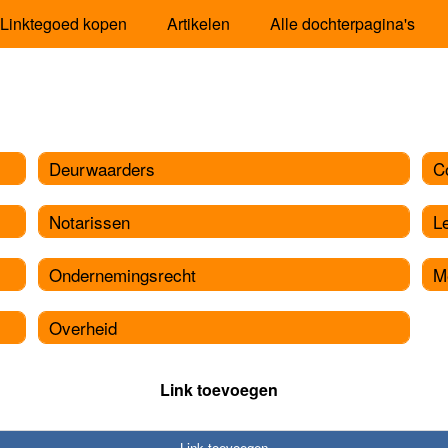
Linktegoed kopen
Artikelen
Alle dochterpagina's
Deurwaarders
C
Notarissen
L
Ondernemingsrecht
M
Overheid
Link toevoegen
Link toevoegen